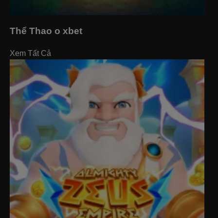
Thể Thao o xbet
Xem Tất Cả