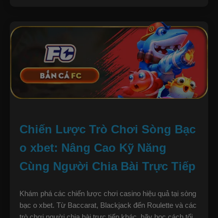
Chiến Lược Trò Chơi Sòng Bạc
o xbet: Nâng Cao Kỹ Năng
Cùng Người Chia Bài Trực Tiếp
Khám phá các chiến lược chơi casino hiệu quả tại sòng
bạc o xbet. Từ Baccarat, Blackjack đến Roulette và các
trò chơi người chia bài trực tiếp khác, hãy học cách tối