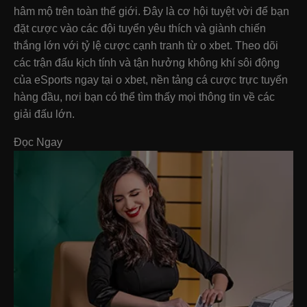
hâm mộ trên toàn thế giới. Đây là cơ hội tuyệt vời để bạn
đặt cược vào các đội tuyển yêu thích và giành chiến
thắng lớn với tỷ lệ cược cạnh tranh từ o xbet. Theo dõi
các trận đấu kịch tính và tận hưởng không khí sôi động
của eSports ngay tại o xbet, nền tảng cá cược trực tuyến
hàng đầu, nơi bạn có thể tìm thấy mọi thông tin về các
giải đấu lớn.
Đọc Ngay