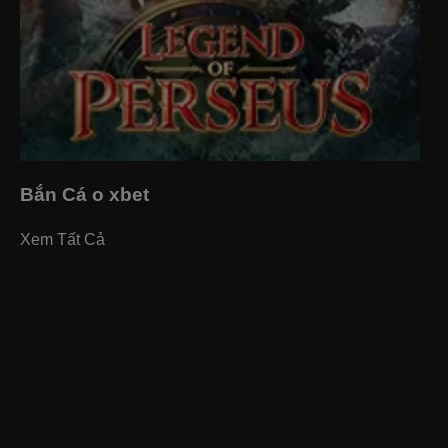
Bắn Cá o xbet
Xem Tất Cả