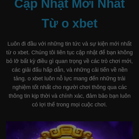
Cập Nhật Mới Nhất
Từ o xbet
Luôn đi đầu với những tin tức và sự kiện mới nhất
từ o xbet. Chúng tôi liên tục cập nhật để bạn không
bỏ lỡ bất kỳ điều gì quan trọng về các trò chơi mới,
các giải đấu hấp dẫn, và những cải tiến về nền
tảng. o xbet luôn nỗ lực mang đến những trải
nghiệm tốt nhất cho người chơi thông qua các
thông tin kịp thời và chính xác, đảm bảo bạn luôn
có lợi thế trong mọi cuộc chơi.