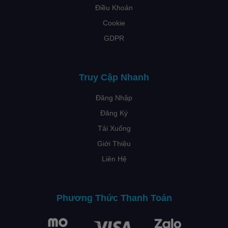
Điều Khoản
Cookie
GDPR
Truy Cập Nhanh
Đăng Nhập
Đăng Ký
Tải Xuống
Giới Thiệu
Liên Hệ
Phương Thức Thanh Toán