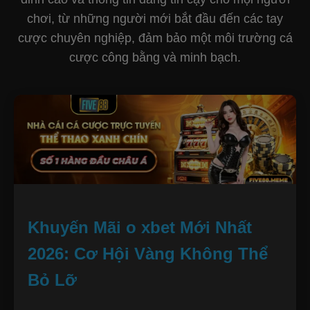
chơi, từ những người mới bắt đầu đến các tay
cược chuyên nghiệp, đảm bảo một môi trường cá
cược công bằng và minh bạch.
Khuyến Mãi o xbet Mới Nhất
2026: Cơ Hội Vàng Không Thể
Bỏ Lỡ