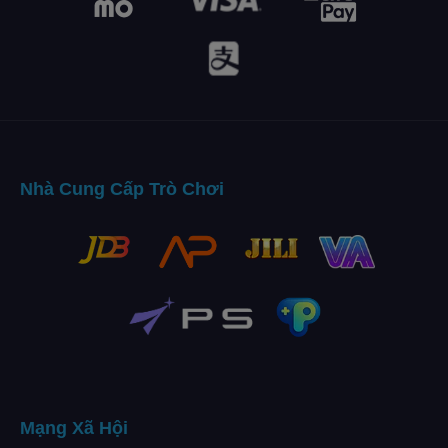
Nhà Cung Cấp Trò Chơi
Mạng Xã Hội