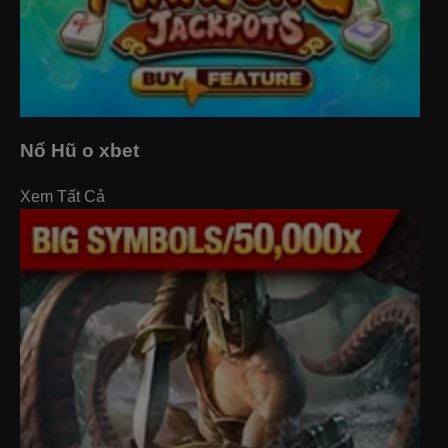
Nổ Hũ o xbet
Xem Tất Cả