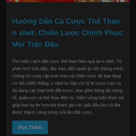
Hướng Dẫn Cá Cược Thể Thao
o xbet: Chiến Lược Chinh Phục
Mọi Trận Đấu
Tìm hiểu cách đặt cược thể thao hiệu quả tại o xbet. Từ
phân tích trận đấu, đọc kèo, đến quản lý vốn thông minh,
chúng tôi cung cấp mọi mẹo và chiến lược để bạn tăng
cơ hội chiến thắng. o xbet tự hào với tỷ lệ cược cao và
đa dạng các loại hình đặt cược, bao gồm bóng đá, bóng
rổ, quần vợt và thể thao điện tử. Nắm vững kiến thức sẽ
giúp bạn tự tin hơn khi tham gia các giải đấu lớn và đạt
được thành công trong mỗi lần đặt cược.
Đọc Thêm