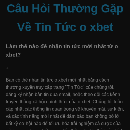
Câu Hỏi Thường Gặp
Về Tin Tức o xbet
Làm thế nào để nhận tin tức mới nhất từ o
xbet?
+
Bạn có thể nhận tin tức o xbet mới nhất bằng cách
thường xuyên truy cập trang "Tin Tức" của chúng tôi,
đăng ký nhận bản tin qua email, hoặc theo dõi các kênh
truyền thông xã hội chính thức của o xbet. Chúng tôi luôn
cập nhật các thông tin quan trọng về khuyến mãi, sự kiện,
và các tính năng mới nhất để đảm bảo bạn không bỏ lỡ
bất kỳ cơ hội nào để tối ưu hóa trải nghiệm cá cược của