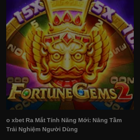
o xbet Ra Mắt Tính Năng Mới: Nâng Tầm
Trải Nghiệm Người Dùng